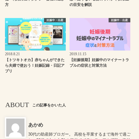
方
の目安を解説
妊娠中・出産
妊娠中・出産
2018.8.21
2019.11.15
【トツキトオカ】赤ちゃんができた
【妊娠後期】妊娠中のマイナートラ
ら夫婦で使おう！妊娠記録・日記ア
ブルの症状と対策方法
プリ
ABOUT
この記事をかいた人
あかめ
30代の助産師ブロガー。 高校を卒業するまで海外で過ご