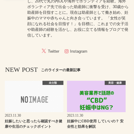
し、20代で丸の内OLや海外でボランティアを経験。海外
ボランティア先で出会った助産師に衝撃を受け、30歳から
助産師を目指すことに。現在は助産師として働き始め、妊
娠中のママや赤ちゃんと向き合っています。 「女性が笑
顔になれる社会を目指す！」を目標に、これまでの女子活
や助産師の経験を活かし、お役に立てる情報をブログで発
信しています。
Twitter
Instagram
NEW POST
このライターの最新記事
未分類
美容・健康
2023.11.30
2023.11.30
妊娠したいと思ったら確認すべき健
妊娠中にCBD使用 していいの？ 安
康や生活のチェックポイント
全性と効果を解説