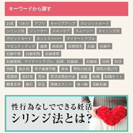
キーワードから探す
お産
つわり
アプリ
キャリアアップ
クレジットカード
シリンジ法
ジューサー
スキンケア
スムージー
タイミング法
デビッドカード
ネットスーパー
マイナートラブル
マタニティグッズ
健康
助産師
医療脱毛
妊娠
妊娠中
妊娠中期
妊娠初期
妊娠後期
妊娠後期、マイナートラブル、妊婦、妊娠線、
妊娠線
妊婦
妊活
快眠
抱き枕
母子健康手帳
産休
男性の妊活
病院の選び方
看護師
肌対策
育休
育児休業給付金
葉酸
転職
転職サイト
酵素玄米
銀行
防災
陣痛タクシー
食べ物
高齢妊娠