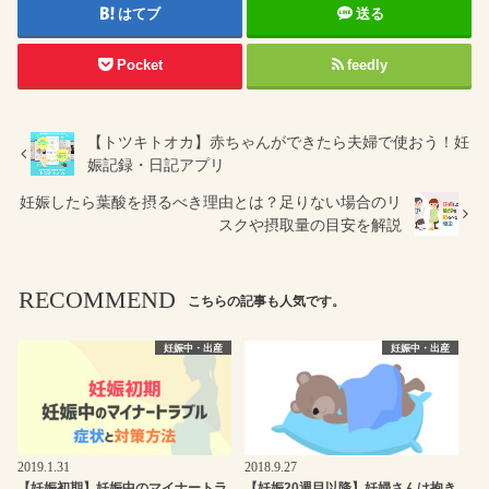
はてブ
送る
Pocket
feedly
【トツキトオカ】赤ちゃんができたら夫婦で使おう！妊
娠記録・日記アプリ
妊娠したら葉酸を摂るべき理由とは？足りない場合のリ
スクや摂取量の目安を解説
RECOMMEND
こちらの記事も人気です。
妊娠中・出産
妊娠中・出産
2019.1.31
2018.9.27
【妊娠初期】妊娠中のマイナートラ
【妊娠20週目以降】妊婦さんは抱き