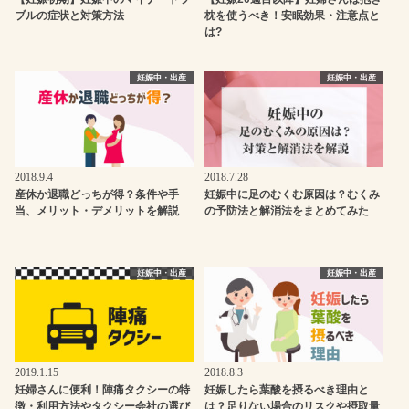
ブルの症状と対策方法
枕を使うべき！安眠効果・注意点と
は?
妊娠中・出産
妊娠中・出産
2018.9.4
2018.7.28
産休か退職どっちが得？条件や手
妊娠中に足のむくむ原因は？むくみ
当、メリット・デメリットを解説
の予防法と解消法をまとめてみた
妊娠中・出産
妊娠中・出産
2019.1.15
2018.8.3
妊婦さんに便利！陣痛タクシーの特
妊娠したら葉酸を摂るべき理由と
徴・利用方法やタクシー会社の選び
は？足りない場合のリスクや摂取量