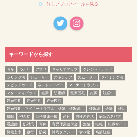
詳しいプロフィールを見る
キーワードから探す
お産
つわり
アプリ
キャリアアップ
クレジットカード
シリンジ法
ジューサー
スキンケア
スムージー
タイミング法
デビッドカード
ネットスーパー
マイナートラブル
マタニティグッズ
健康
助産師
医療脱毛
妊娠
妊娠中
妊娠中期
妊娠初期
妊娠後期
妊娠後期、マイナートラブル、妊婦、妊娠線、
妊娠線
妊婦
妊活
快眠
抱き枕
母子健康手帳
産休
男性の妊活
病院の選び方
看護師
肌対策
育休
育児休業給付金
葉酸
転職
転職サイト
酵素玄米
銀行
防災
陣痛タクシー
食べ物
高齢妊娠