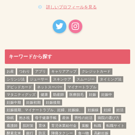
詳しいプロフィールを見る
キーワードから探す
お産
つわり
アプリ
キャリアアップ
クレジットカード
シリンジ法
ジューサー
スキンケア
スムージー
タイミング法
デビッドカード
ネットスーパー
マイナートラブル
マタニティグッズ
健康
助産師
医療脱毛
妊娠
妊娠中
妊娠中期
妊娠初期
妊娠後期
妊娠後期、マイナートラブル、妊婦、妊娠線、
妊娠線
妊婦
妊活
快眠
抱き枕
母子健康手帳
産休
男性の妊活
病院の選び方
看護師
肌対策
育休
育児休業給付金
葉酸
転職
転職サイト
酵素玄米
銀行
防災
陣痛タクシー
食べ物
高齢妊娠